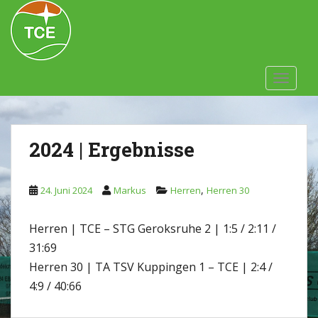
Skip to main content
TOGGLE
2024 | Ergebnisse
,
24. Juni 2024
Markus
Herren
Herren 30
Herren | TCE – STG Geroksruhe 2 | 1:5 / 2:11 /
31:69
Herren 30 | TA TSV Kuppingen 1 – TCE | 2:4 /
4:9 / 40:66