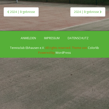
Beitragsnavigation
2024 | Ergebnisse
2024 | Ergebnisse
ANMELDEN
IMPRESSUM
DATENSCHUTZ
Tennisclub Ebhausen e.V.
All rights reserved. Theme von
Colorlib
Powered by
WordPress