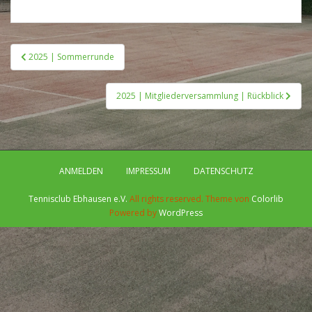
Beitragsnavigation
2025 | Sommerrunde
2025 | Mitgliederversammlung | Rückblick
ANMELDEN
IMPRESSUM
DATENSCHUTZ
Tennisclub Ebhausen e.V.
All rights reserved. Theme von
Colorlib
Powered by
WordPress