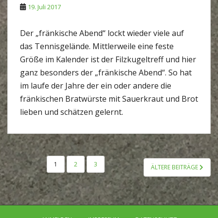
19. Juli 2017
Der „fränkische Abend“ lockt wieder viele auf
das Tennisgelände. Mittlerweile eine feste
Größe im Kalender ist der Filzkugeltreff und hier
ganz besonders der „fränkische Abend“. So hat
im laufe der Jahre der ein oder andere die
fränkischen Bratwürste mit Sauerkraut und Brot
lieben und schätzen gelernt.
SEITENNUMMERIERUNG
1
2
3
ÄLTERE BEITRÄGE
DER
BEITRÄGE