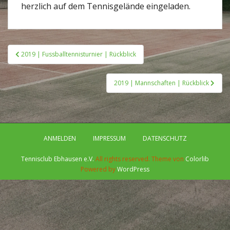
herzlich auf dem Tennisgelände eingeladen.
Beitragsnavigation
2019 | Fussballtennisturnier | Rückblick
2019 | Mannschaften | Rückblick
ANMELDEN
IMPRESSUM
DATENSCHUTZ
Tennisclub Ebhausen e.V.
All rights reserved. Theme von
Colorlib
Powered by
WordPress