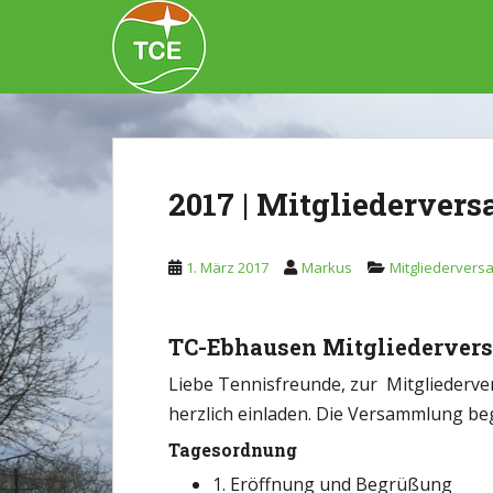
Skip to main content
2017 | Mitgliederver
1. März 2017
Markus
Mitgliederver
TC-Ebhausen Mitgliederver
Liebe Tennisfreunde, zur Mitgliede
herzlich einladen. Die Versammlung be
Tagesordnung
1. Eröffnung und Begrüßung