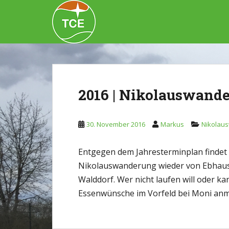
Skip to main content
2016 | Nikolauswande
30. November 2016
Markus
Nikolau
Entgegen dem Jahresterminplan findet d
Nikolauswanderung wieder von Ebhausen
Walddorf. Wer nicht laufen will oder k
Essenwünsche im Vorfeld bei Moni anm