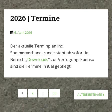
2026 | Termine
6. April 2026
Der aktuelle Terminplan incl.
Sommerverbandsrunde steht ab sofort im
Bereich „
Downloads
“ zur Verfügung. Ebenso
sind die Termine in iCal gepflegt.
SEITENNUMMERIERUNG
1
2
…
56
ÄLTERE BEITRÄGE
DER
BEITRÄGE