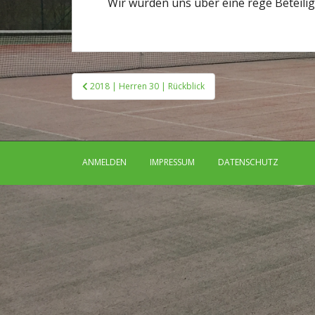
Wir würden uns über eine rege Beteilig
Beitragsnavigation
2018 | Herren 30 | Rückblick
ANMELDEN
IMPRESSUM
DATENSCHUTZ