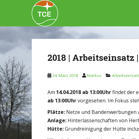
Skip to main content
2018 | Arbeitseinsatz
24. März 2018
Markus
Arbeitseinsat
Am
14.04.2018 ab 13:00Uhr
findet der e
ab 13:00Uhr
vorgesehen. Im Fokus ste
Plätze:
Netze und Bandenwerbungen au
Anlage:
Hinterlassenschaften von Herb
Hütte:
Grundreinigung der Hütte inclus