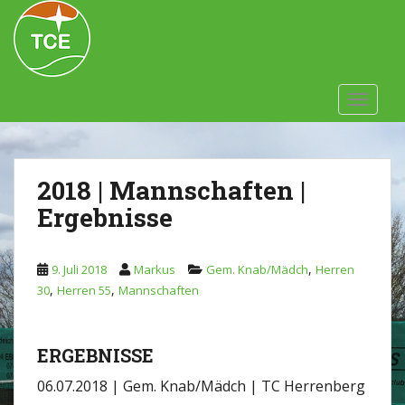
Skip to main content
TOGGLE
2018 | Mannschaften |
Ergebnisse
,
9. Juli 2018
Markus
Gem. Knab/Mädch
Herren
,
,
30
Herren 55
Mannschaften
ERGEBNISSE
06.07.2018 | Gem. Knab/Mädch | TC Herrenberg