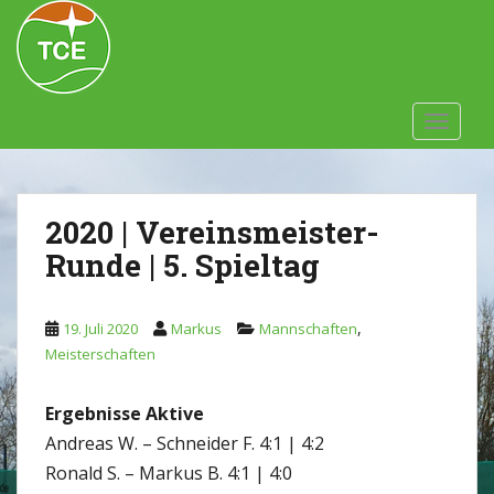
Skip to main content
TOGGLE
2020 | Vereinsmeister-
Runde | 5. Spieltag
,
19. Juli 2020
Markus
Mannschaften
Meisterschaften
Ergebnisse Aktive
Andreas W. – Schneider F. 4:1 | 4:2
Ronald S. – Markus B. 4:1 | 4:0