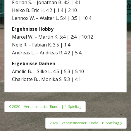
Florian S. – Jonathan B. 4:2 | 4:1
Heiko B. Eric H. 4:2 | 1:4 | 2:10
Lennox W. – Walter L. 5:4 | 3:5 | 10:4
Ergebnisse Hobby
Marcel W. – Martin K. 5:4 | 2:4 | 10:12
Nele R. – Fabian K. 3:5 | 1:4
Andreas L. – Andreas R. 4:2 | 5:4
Ergebnisse Damen
Amelie B. – Silke L. 4:5 | 5:3 | 5:10
Charlotte B. . Monika S. 5:3 | 4:1
Beitragsnavigation
2020 | Vereinsmeister-Runde | 4. Spieltag
2020 | Vereinsmeister-Runde | 6. Spieltag