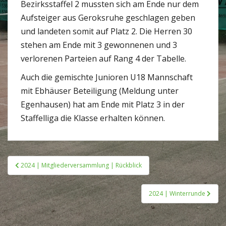
Bezirksstaffel 2 mussten sich am Ende nur dem
Aufsteiger aus Geroksruhe geschlagen geben
und landeten somit auf Platz 2. Die Herren 30
stehen am Ende mit 3 gewonnenen und 3
verlorenen Parteien auf Rang 4 der Tabelle.
Auch die gemischte Junioren U18 Mannschaft
mit Ebhäuser Beteiligung (Meldung unter
Egenhausen) hat am Ende mit Platz 3 in der
Staffelliga die Klasse erhalten können.
Beitragsnavigation
2024 | Mitgliederversammlung | Rückblick
2024 | Winterrunde