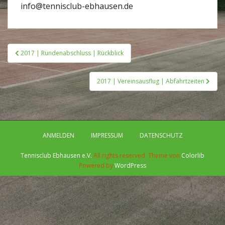
info@tennisclub-ebhausen.de
Beitragsnavigation
2017 | Rundenabschluss | Rückblick
2017 | Vereinsausflug | Abfahrtzeiten
ANMELDEN
IMPRESSUM
DATENSCHUTZ
Tennisclub Ebhausen e.V.
All rights reserved. Theme von
Colorlib
Powered by
WordPress